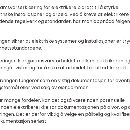
samsvarserklæring for elektrikere bidratt til å styrke
riske installasjoner og arbeid. Ved å kreve at elektrikere
ende regelverk og standarder, har man oppnådd følge
gen sikrer at elektriske systemer og installasjoner er tr
erhetsstandardene.
æringen klargjør ansvarsforholdet mellom elektrikeren o
nngå tvister og for å sikre at arbeidet blir utført korrekt.
ringen fungerer som en viktig dokumentasjon for eventu
ngsformål eller ved salg av eiendommen.
r mange fordeler, kan det også være noen potensielle
noen elektrikere ikke tar dokumentasjonen på alvor, og 
ringen. Det er derfor viktig å velge en pålitelig og kvalifise
kumentasjon seriøst.