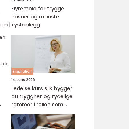
Flytemolo for trygge
.
havner og robuste
kystanlegg
ndre]
ken
m de
inspiration
14. June 2026
Ledelse kurs slik bygger
du trygghet og tydelige
rammer i rollen som
.
leder