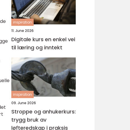
nde
inspiration
11. June 2026
Digitale kurs en enkel vei
ygge
til læring og inntekt
g
elle
inspiration
09. June 2026
det
Stroppe og anhukerkurs:
rt
trygg bruk av
løfteredskap i praksis