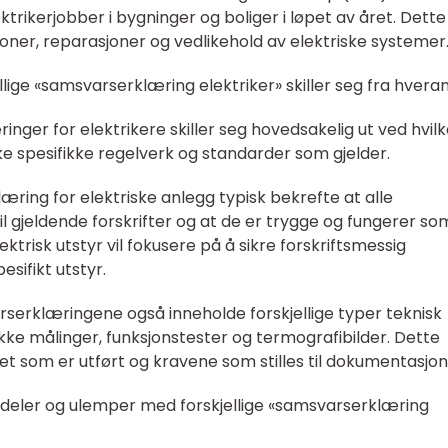
ktrikerjobber i bygninger og boliger i løpet av året. Dette
sjoner, reparasjoner og vedlikehold av elektriske systemer
llige «samsvarserklæring elektriker» skiller seg fra hvera
inger for elektrikere skiller seg hovedsakelig ut ved hvil
ke spesifikke regelverk og standarder som gjelder.
ring for elektriske anlegg typisk bekrefte at alle
 til gjeldende forskrifter og at de er trygge og fungerer so
ktrisk utstyr vil fokusere på å sikre forskriftsmessig
esifikt utstyr.
rserklæringene også inneholde forskjellige typer teknisk
kke målinger, funksjonstester og termografibilder. Dette
 som er utført og kravene som stilles til dokumentasjon
rdeler og ulemper med forskjellige «samsvarserklæring