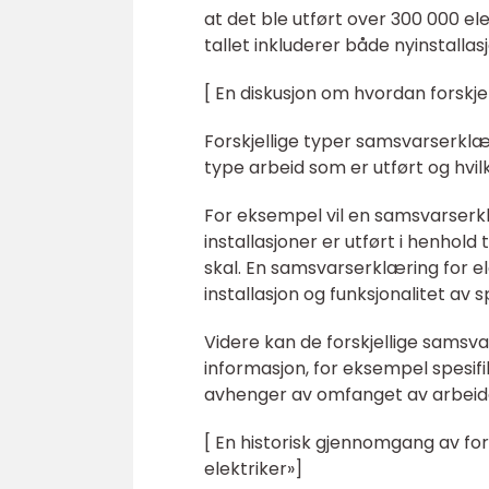
at det ble utført over 300 000 ele
tallet inkluderer både nyinstalla
[ En diskusjon om hvordan forskje
Forskjellige typer samsvarserklær
type arbeid som er utført og hvil
For eksempel vil en samsvarserklæ
installasjoner er utført i henhold
skal. En samsvarserklæring for ele
installasjon og funksjonalitet av sp
Videre kan de forskjellige samsva
informasjon, for eksempel spesifi
avhenger av omfanget av arbeidet
[ En historisk gjennomgang av fo
elektriker»]