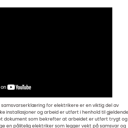
n samsvarserklæring for elektrikere er en viktig del av
e installasjoner og arbeid er utført i henhold til gjeldend
et dokument som bekrefter at arbeidet er utført trygt og
elge en pålitelig elektriker som legger vekt på samsvar og