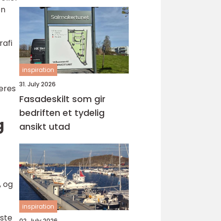
en
rafi
inspiration
31. July 2026
eres
Fasadeskilt som gir
bedriften et tydelig
g
ansikt utad
, og
inspiration
iste
02. July 2026