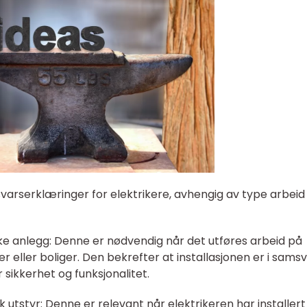
msvarserklæringer for elektrikere, avhengig av type arbei
ske anlegg: Denne er nødvendig når det utføres arbeid på
ger eller boliger. Den bekrefter at installasjonen er i sams
ikkerhet og funksjonalitet.
 utstyr: Denne er relevant når elektrikeren har installert 