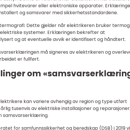
sempel hvitevarer eller elektroniske apparater. Erklæring
 installert og samsvarer med sikkerhetsstandardene.
termografi: Dette gjelder når elektrikeren bruker termog
l i elektriske systemer. Erklæringen bekrefter at
ysert og at eventuelle avvik er identifisert og håndtert.
svarserklæringen må signeres av elektrikeren og overlev
beidet er fullført.
ålinger om «samsvarserklærin
lektrikere kan variere avhengig av region og type utført
rlig tusenvis av elektriske installasjoner og reparasjoner
en samsvarserklæring.
oratet for samfunnssikkerhet og beredskap (DSB) i 2019 v