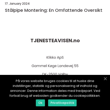
17. January 2024
Stålpipe Montering: En Omfattende Oversikt
TJENESTEAVISEN.
no
På vores website bruges cookies til at huske dine
indstillinger, statistik og personalisering af indhold og
web:
www.klikko.dk
annoncer. Denne information deles med tredjepart. Ved
fortsat brug af websiden godkender du cookiepolitikken.
Ok
Privatlivspolitik