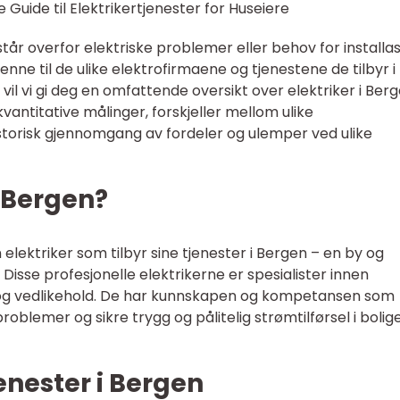
 Guide til Elektrikertjenester for Huseiere
står overfor elektriske problemer eller behov for installa
jenne til de ulike elektrofirmaene og tjenestene de tilbyr i
vil vi gi deg en omfattende oversikt over elektriker i Berg
kvantitative målinger, forskjeller mellom ulike
storisk gjennomgang av fordeler og ulemper ved ulike
i Bergen?
n elektriker som tilbyr sine tjenester i Bergen – en by og
Disse profesjonelle elektrikerne er spesialister innen
ce og vedlikehold. De har kunnskapen og kompetansen som
problemer og sikre trygg og pålitelig strømtilførsel i bolig
enester i Bergen