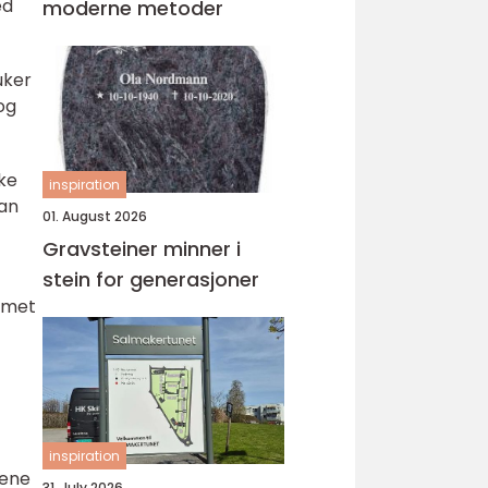
ed
moderne metoder
uker
og
kke
inspiration
kan
01. August 2026
Gravsteiner minner i
stein for generasjoner
emmet
inspiration
tene
31. July 2026