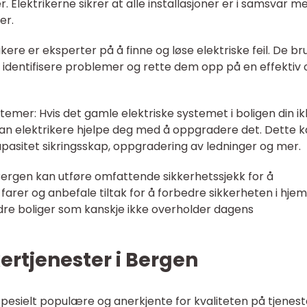
. Elektrikerne sikrer at alle installasjoner er i samsvar m
er.
ikere er eksperter på å finne og løse elektriske feil. De br
 identifisere problemer og rette dem opp på en effektiv 
temer: Hvis det gamle elektriske systemet i boligen din i
kan elektrikere hjelpe deg med å oppgradere det. Dette 
apasitet sikringsskap, oppgradering av ledninger og mer.
i Bergen kan utføre omfattende sikkerhetssjekk for å
e farer og anbefale tiltak for å forbedre sikkerheten i hj
 eldre boliger som kanskje ikke overholder dagens
ertjenester i Bergen
spesielt populære og anerkjente for kvaliteten på tjenes