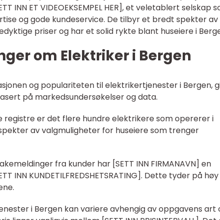
 [SETT INN ET VIDEOEKSEMPEL HER], et veletablert selskap 
pertise og gode kundeservice. De tilbyr et bredt spekter av
edyktige priser og har et solid rykte blant huseiere i Berg
nger om Elektriker i Bergen
onen og populariteten til elektrikertjenester i Bergen, gi
basert på markedsundersøkelser og data.
elle registre er det flere hundre elektrikere som opererer i
 spekter av valgmuligheter for huseiere som trenger
ilbakemeldinger fra kunder har [SETT INN FIRMANAVN] en
SETT INN KUNDETILFREDSHETSRATING]. Dette tyder på høy
ene.
ertjenester i Bergen kan variere avhengig av oppgavens art