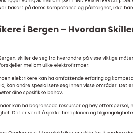
is ligger vanligvis mellom [SETT INN PRISINTERVALL]. Det 
triker basert på deres kompetanse og pålitelighet, ikke bar
rikere i Bergen – Hvordan Skille
 Bergen, skiller de seg fra hverandre på visse viktige måter
orskjeller mellom ulike elektrofirmaer:
 noen elektrikere kan ha omfattende erfaring og kompet
id, kan andre spesialisere seg innen visse områder. Det e
møter dine spesifikke behov.
firmaer kan ha begrensede ressurser og høy etterspørsel, 
ghet. Det er verdt å sjekke timeplanen og tilgjengeligheten
 Omdømmet til en elektriker er viktig for å vurdere de