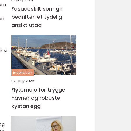
som
Fasadeskilt som gir
bedriften et tydelig
en.
ansikt utad
r vi
inspiration
02. July 2026
Flytemolo for trygge
havner og robuste
kystanlegg
 og