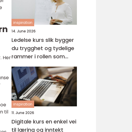
er
e
inspiration
rn
14. June 2026
Ledelse kurs slik bygger
du trygghet og tydelige
rammer i rollen som
. Her
leder
anse
r
noe
inspiration
 til
11. June 2026
Digitale kurs en enkel vei
til læring og inntekt
res