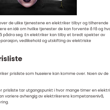
 over de ulike tjenestene en elektriker tilbyr og tilhørende
iere en idé om hvilke tjenester de kan forvente å få og hv
 pådra seg. En elektriker kan tilby et bredt spekter av
reparasjon, vedlikehold og utskifting av elektriske
isliste
ktriker prisliste som huseiere kan komme over. Noen av de
er prisliste tar utgangspunkt i hvor mange timer en elektr
an variere avhengig av elektrikerens kompetansenivå,
ring.