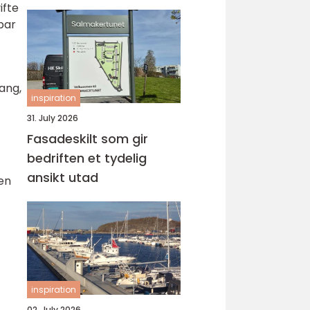
ifte
gbar
ang,
inspiration
31. July 2026
Fasadeskilt som gir
bedriften et tydelig
ansikt utad
en
inspiration
02. July 2026