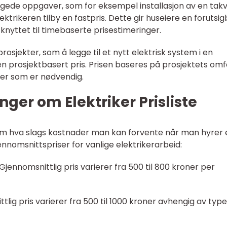
regede oppgaver, som for eksempel installasjon av en takv
lektrikeren tilby en fastpris. Dette gir huseiere en forutsi
knyttet til timebaserte prisestimeringer.
prosjekter, som å legge til et nytt elektrisk system i en
 en prosjektbasert pris. Prisen baseres på prosjektets omf
er som er nødvendig.
ger om Elektriker Prisliste
 om hva slags kostnader man kan forvente når man hyrer 
ennomsnittspriser for vanlige elektrikerarbeid:
: Gjennomsnittlig pris varierer fra 500 til 800 kroner per
tlig pris varierer fra 500 til 1000 kroner avhengig av type