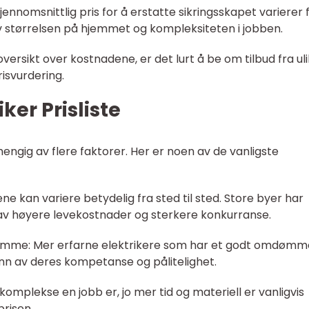
ennomsnittlig pris for å erstatte sikringsskapet varierer f
av størrelsen på hjemmet og kompleksiteten i jobben.
oversikt over kostnadene, er det lurt å be om tilbud fra ul
risvurdering.
iker Prisliste
vhengig av flere faktorer. Her er noen av de vanligste
ne kan variere betydelig fra sted til sted. Store byer har
 av høyere levekostnader og sterkere konkurranse.
mdømme: Mer erfarne elektrikere som har et godt omdømm
nn av deres kompetanse og pålitelighet.
omplekse en jobb er, jo mer tid og materiell er vanligvis
risen.