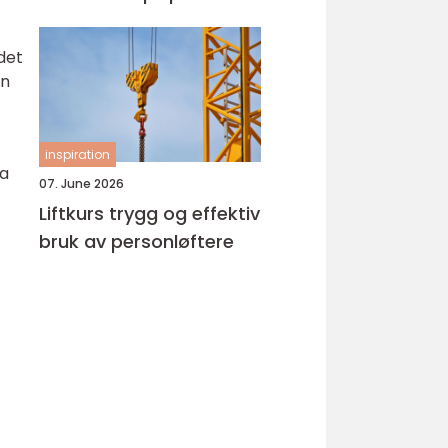
det
en
inspiration
va
07. June 2026
Liftkurs trygg og effektiv
bruk av personløftere