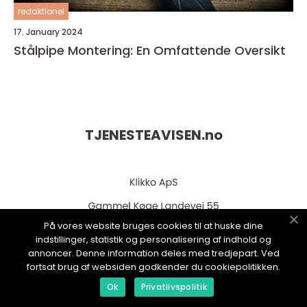
redaktionel
17. January 2024
Stålpipe Montering: En Omfattende Oversikt
TJENESTEAVISEN.
no
På vores website bruges cookies til at huske dine
indstillinger, statistik og personalisering af indhold og
annoncer. Denne information deles med tredjepart. Ved
fortsat brug af websiden godkender du cookiepolitikken.
web:
www.klikko.dk
Ok
Privatlivspolitik