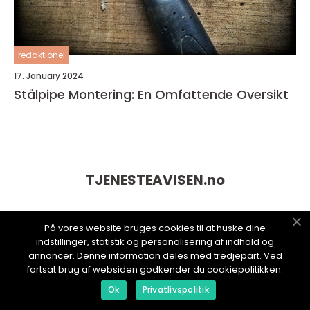
redaktionel
17. January 2024
Stålpipe Montering: En Omfattende Oversikt
TJENESTEAVISEN.
no
På vores website bruges cookies til at huske dine
indstillinger, statistik og personalisering af indhold og
annoncer. Denne information deles med tredjepart. Ved
fortsat brug af websiden godkender du cookiepolitikken.
Ok
Privatlivspolitik