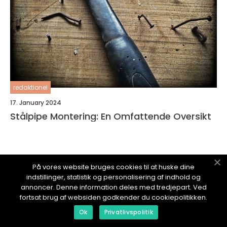
redaktionel
17. January 2024
Stålpipe Montering: En Omfattende Oversikt
På vores website bruges cookies til at huske dine
TJENESTEAVISEN.
no
indstillinger, statistik og personalisering af indhold og
annoncer. Denne information deles med tredjepart. Ved
fortsat brug af websiden godkender du cookiepolitikken.
Ok
Privatlivspolitik