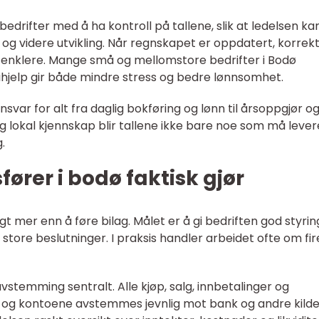
edrifter med å ha kontroll på tallene, slik at ledelsen ka
og videre utvikling. Når regnskapet er oppdatert, korrek
en enklere. Mange små og mellomstore bedrifter i Bodø
hjelp gir både mindre stress og bedre lønnsomhet.
nsvar for alt fra daglig bokføring og lønn til årsoppgjør o
 lokal kjennskap blir tallene ikke bare noe som må lever
.
ører i bodø faktisk gjør
t mer enn å føre bilag. Målet er å gi bedriften god styrin
 store beslutninger. I praksis handler arbeidet ofte om fir
vstemming sentralt. Alle kjøp, salg, innbetalinger og
t, og kontoene avstemmes jevnlig mot bank og andre kilde