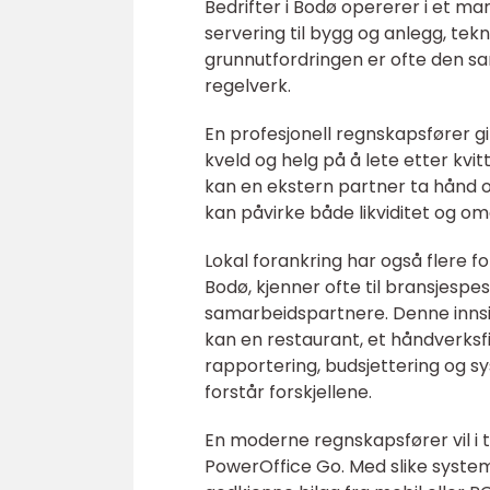
Bedrifter i Bodø opererer i et mark
servering til bygg og anlegg, tek
grunnutfordringen er ofte den s
regelverk.
En profesjonell regnskapsfører gir
kveld og helg på å lete etter kvit
kan en ekstern partner ta hånd om
kan påvirke både likviditet og 
Lokal forankring har også flere f
Bodø, kjenner ofte til bransjespes
samarbeidspartnere. Denne innsik
kan en restaurant, et håndverksfi
rapportering, budsjettering og s
forstår forskjellene.
En moderne regnskapsfører vil i t
PowerOffice Go. Med slike system