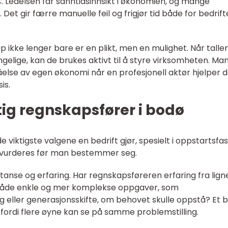
C. Ledelsen får sanntidsinnsikt i økonomien, og mange
Det gir færre manuelle feil og frigjør tid både for bedrif
 ikke lenger bare er en plikt, men en mulighet. Når talle
engelige, kan de brukes aktivt til å styre virksomheten. Ma
ståelse av egen økonomi når en profesjonell aktør hjelper
is.
tig regnskapsfører i bodø
 viktigste valgene en bedrift gjør, spesielt i oppstartsfa
ør vurderes før man bestemmer seg.
etanse og erfaring. Har regnskapsføreren erfaring fra lig
både enkle og mer komplekse oppgaver, som
 eller generasjonsskifte, om behovet skulle oppstå? Et 
, fordi flere øyne kan se på samme problemstilling.