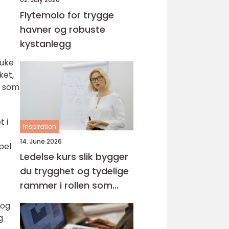
Flytemolo for trygge
havner og robuste
kystanlegg
ruke
ket,
l som
t i
inspiration
14. June 2026
pel
Ledelse kurs slik bygger
du trygghet og tydelige
rammer i rollen som
leder
 og
g