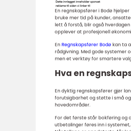
En regnskapsfører i Bodø hjelper b
bruke mer tid på kunder, ansatte 
lett å forstå, blir også hverdag
opplever at profesjonell økonomi
En
Regnskapsfører Bodø
kan ta a
rådgivning. Med gode systemer og
men et verktøy for smartere valg
Hva en regnskapsf
En dyktig regnskapsfører gjør lang
forutsigbarhet og støtte i små og
hovedområder.
For det første står bokføring og a
utbetalinger føres inn i systeme