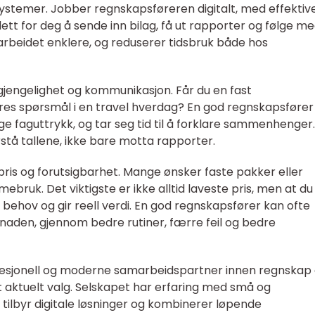
ystemer. Jobber regnskapsføreren digitalt, med effektiv
lett for deg å sende inn bilag, få ut rapporter og følge m
rbeidet enklere, og reduserer tidsbruk både hos
lgjengelighet og kommunikasjon. Får du en fast
s spørsmål i en travel hverdag? En god regnskapsfører
ge faguttrykk, og tar seg tid til å forklare sammenhenger.
stå tallene, ikke bare motta rapporter.
ris og forutsigbarhet. Mange ønsker faste pakker eller
bruk. Det viktigste er ikke alltid laveste pris, men at du
behov og gir reell verdi. En god regnskapsfører kan ofte
naden, gjennom bedre rutiner, færre feil og bedre
fesjonell og moderne samarbeidspartner innen regnskap
 aktuelt valg. Selskapet har erfaring med små og
 tilbyr digitale løsninger og kombinerer løpende