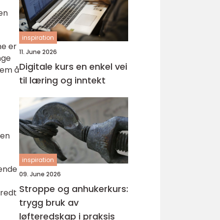
ten
inspiration
ne er
11. June 2026
nge
Digitale kurs en enkel vei
 dem å
til læring og inntekt
sen
inspiration
nende
09. June 2026
Stroppe og anhukerkurs:
bredt
trygg bruk av
løfteredskap i praksis