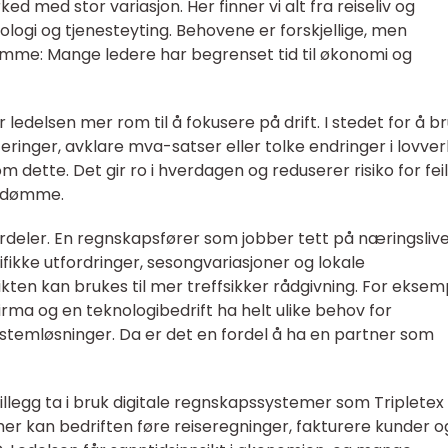
ed med stor variasjon. Her finner vi alt fra reiseliv og
nologi og tjenesteyting. Behovene er forskjellige, men
amme: Mange ledere har begrenset tid til økonomi og
 ledelsen mer rom til å fokusere på drift. I stedet for å b
teringer, avklare mva-satser eller tolke endringer i lovver
 dette. Det gir ro i hverdagen og reduserer risiko for fei
omdømme.
ordeler. En regnskapsfører som jobber tett på næringslive
ifikke utfordringer, sesongvariasjoner og lokale
ten kan brukes til mer treffsikker rådgivning. For eksem
rma og en teknologibedrift ha helt ulike behov for
ystemløsninger. Da er det en fordel å ha en partner som
illegg ta i bruk digitale regnskapssystemer som Tripletex
er kan bedriften føre reiseregninger, fakturere kunder o