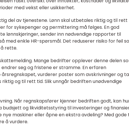
elsen raskt oversikt over inntekter, kostnader og likvidite
erioder med vekst eller usikkerhet.
ig del av tjenestene. Lønn skal utbetales riktig og til rett 
er for sykepenger og permittering må følges. En god
te lønnskjøringer, sender inn nødvendige rapporter til
å med enkle HR-spørsmål. Det reduserer risiko for feil 
å rette.
skattemelding. Mange bedrifter opplever denne delen s
 endrer seg og fristene er stramme. En erfaren
 årsregnskapet, vurderer poster som avskrivninger og ta
riktig og til rett tid. Slik unngår bedriften unødvendige
vning. Når regnskapsfører kjenner bedriften godt, kan hu
budsjett og likviditetsstyring til investeringer og finansier
pe nye maskiner eller åpne en ekstra avdeling? Med gode t
re å vurdere.