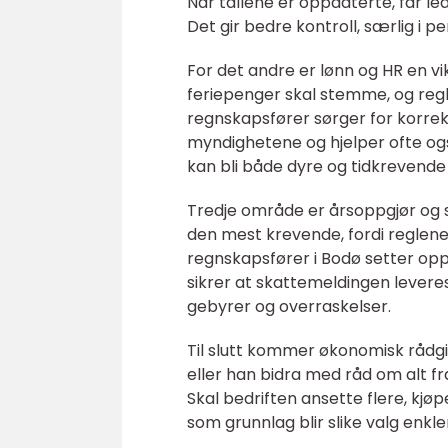
Når tallene er oppdaterte, får led
Det gir bedre kontroll, særlig i p
For det andre er lønn og HR en vikt
feriepenger skal stemme, og regl
regnskapsfører sørger for korrek
myndighetene og hjelper ofte ogs
kan bli både dyre og tidkrevende 
Tredje område er årsoppgjør og 
den mest krevende, fordi reglene
regnskapsfører i Bodø setter opp
sikrer at skattemeldingen leveres 
gebyrer og overraskelser.
Til slutt kommer økonomisk rådgi
eller han bidra med råd om alt fra 
Skal bedriften ansette flere, kjø
som grunnlag blir slike valg enkle