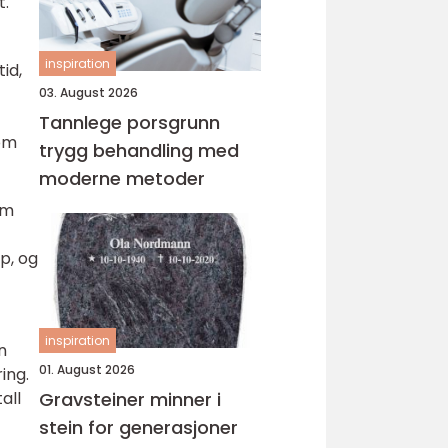
t.
inspiration
tid,
03. August 2026
Tannlege porsgrunn
som
trygg behandling med
moderne metoder
om
p, og
inspiration
n
01. August 2026
ing.
all
Gravsteiner minner i
stein for generasjoner