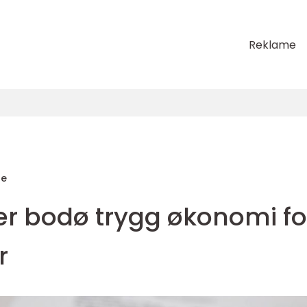
Reklame
de
r bodø trygg økonomi fo
r