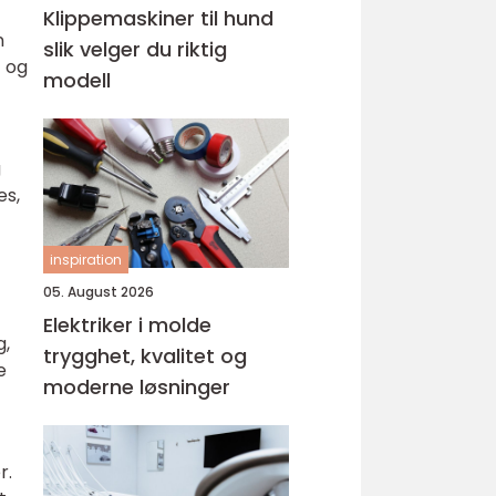
Klippemaskiner til hund
n
slik velger du riktig
t og
modell
g
es,
inspiration
05. August 2026
Elektriker i molde
g,
trygghet, kvalitet og
e
moderne løsninger
r.