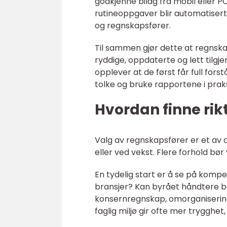
godkjenne bilag fra mobil eller P
rutineoppgaver blir automatisert. 
og regnskapsfører.
Til sammen gjør dette at regnskap
ryddige, oppdaterte og lett tilgj
opplever at de først får full for
tolke og bruke rapportene i praks
Hvordan finne rik
Valg av regnskapsfører er et av de
eller ved vekst. Flere forhold b
En tydelig start er å se på komp
bransjer? Kan byrået håndtere 
konsernregnskap, omorganisering
faglig miljø gir ofte mer trygghet