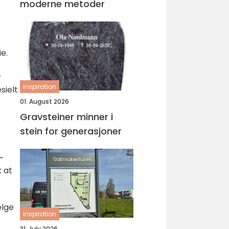
moderne metoder
ie.
r
inspiration
sielt
01. August 2026
Gravsteiner minner i
stein for generasjoner
t-
k at
elge
inspiration
31. July 2026