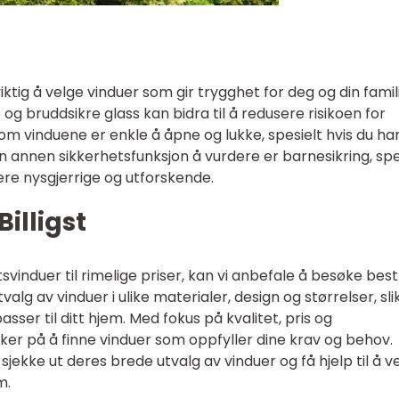
viktig å velge vinduer som gir trygghet for deg og din famil
 bruddsikre glass kan bidra til å redusere risikoen for
 om vinduene er enkle å åpne og lukke, spesielt hvis du ha
n annen sikkerhetsfunksjon å vurdere er barnesikring, spe
re nysgjerrige og utforskende.
illigst
svinduer til rimelige priser, kan vi anbefale å besøke bes
utvalg av vinduer i ulike materialer, design og størrelser, sli
sser til ditt hjem. Med fokus på kvalitet, pris og
ker på å finne vinduer som oppfyller dine krav og behov.
 sjekke ut deres brede utvalg av vinduer og få hjelp til å v
m.