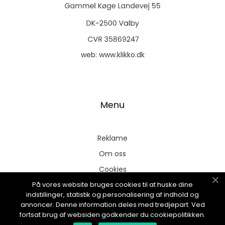
web:
www.klikko.dk
Menu
Reklame
Om oss
Cookies
På vores website bruges cookies til at huske dine
Kontakt Oss
indstillinger, statistik og personalisering af indhold og
Sitemap
annoncer. Denne information deles med tredjepart. Ved
fortsat brug af websiden godkender du cookiepolitikken.